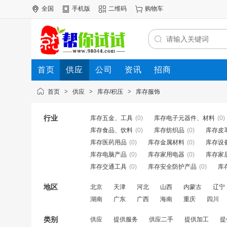
全国
手机版
二维码
购物车
首页
供应
公司
资讯
招商
首页
>
供应
>
库存/积压
>
库存服饰
行业
库存五金、工具
(0)
库存电子元器件、材料
(0)
库存食品、饮料
(0)
库存纺织品
(0)
库存皮
库存医药用品
(0)
库存金属材料
(0)
库存设
库存电脑产品
(0)
库存家用电器
(0)
库存家
库存交通工具
(0)
库存安全防护产品
(0)
库
地区
北京
天津
河北
山西
内蒙古
辽宁
湖南
广东
广西
海南
重庆
四川
类别
供应
提供服务
供应二手
提供加工
提