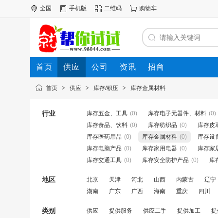
全国
手机版
二维码
购物车
首页
供应
公司
资讯
招商
首页
>
供应
>
库存/积压
>
库存金属材料
行业
库存五金、工具
(0)
库存电子元器件、材料
(0)
库存食品、饮料
(0)
库存纺织品
(0)
库存皮
库存医药用品
(0)
库存金属材料
(0)
库存设
库存电脑产品
(0)
库存家用电器
(0)
库存家
库存交通工具
(0)
库存安全防护产品
(0)
库
地区
北京
天津
河北
山西
内蒙古
辽宁
湖南
广东
广西
海南
重庆
四川
类别
供应
提供服务
供应二手
提供加工
提