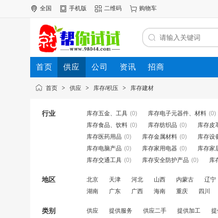
全国
手机版
二维码
购物车
首页
供应
公司
资讯
招商
首页
>
供应
>
库存/积压
>
库存建材
行业
库存五金、工具
(0)
库存电子元器件、材料
(0)
库存食品、饮料
(0)
库存纺织品
(0)
库存皮
库存医药用品
(0)
库存金属材料
(0)
库存设
库存电脑产品
(0)
库存家用电器
(0)
库存家
库存交通工具
(0)
库存安全防护产品
(0)
库
地区
北京
天津
河北
山西
内蒙古
辽宁
湖南
广东
广西
海南
重庆
四川
类别
供应
提供服务
供应二手
提供加工
提