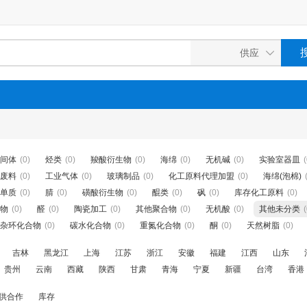
间体
(0)
烃类
(0)
羧酸衍生物
(0)
海绵
(0)
无机碱
(0)
实验室器皿
(
废料
(0)
工业气体
(0)
玻璃制品
(0)
化工原料代理加盟
(0)
海绵(泡棉)
单质
(0)
腈
(0)
磺酸衍生物
(0)
醌类
(0)
砜
(0)
库存化工原料
(0)
物
(0)
醛
(0)
陶瓷加工
(0)
其他聚合物
(0)
无机酸
(0)
其他未分类
(
杂环化合物
(0)
碳水化合物
(0)
重氮化合物
(0)
酮
(0)
天然树脂
(0)
吉林
黑龙江
上海
江苏
浙江
安徽
福建
江西
山东
贵州
云南
西藏
陕西
甘肃
青海
宁夏
新疆
台湾
香港
供合作
库存