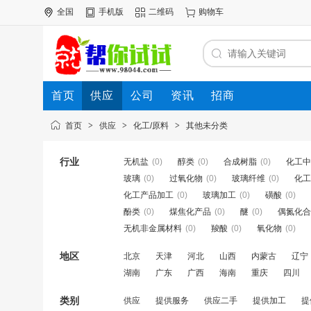
全国
手机版
二维码
购物车
首页
供应
公司
资讯
招商
首页
>
供应
>
化工/原料
>
其他未分类
行业
无机盐
(0)
醇类
(0)
合成树脂
(0)
化工中
玻璃
(0)
过氧化物
(0)
玻璃纤维
(0)
化工
化工产品加工
(0)
玻璃加工
(0)
磺酸
(0)
酚类
(0)
煤焦化产品
(0)
醚
(0)
偶氮化合
无机非金属材料
(0)
羧酸
(0)
氧化物
(0)
地区
北京
天津
河北
山西
内蒙古
辽宁
湖南
广东
广西
海南
重庆
四川
类别
供应
提供服务
供应二手
提供加工
提