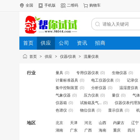
全国
手机版
二维码
购物车
首页
供应
公司
资讯
招商
首页
>
供应
>
仪器/仪表
>
流量仪表
行业
量具
(0)
专用仪器仪表
(0)
生物仪器
(0)
计量标准器具
(0)
电工仪器仪表
(0)
记录仪
集中控制装置
(0)
分析仪器
(0)
温湿度仪表
气象仪器
(0)
压力仪表
(0)
量仪
(0)
气体
仪器箱
(0)
试验箱及气...
(0)
仪器仪表代理
色谱仪
(0)
物位仪表
(0)
显示仪表
(0)
机
地区
北京
天津
河北
山西
内蒙古
辽宁
湖南
广东
广西
海南
重庆
四川