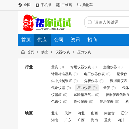
全国
手机版
二维码
购物车
首页
供应
公司
资讯
招商
首页
>
供应
>
仪器/仪表
>
压力仪表
行业
量具
(0)
专用仪器仪表
(0)
生物仪器
(0)
计量标准器具
(0)
电工仪器仪表
(0)
记录仪
集中控制装置
(0)
分析仪器
(0)
温湿度仪表
气象仪器
(0)
压力仪表
(0)
量仪
(0)
气体
仪器箱
(0)
试验箱及气...
(0)
仪器仪表代理
色谱仪
(0)
物位仪表
(0)
显示仪表
(0)
机
地区
北京
天津
河北
山西
内蒙古
辽宁
湖南
广东
广西
海南
重庆
四川