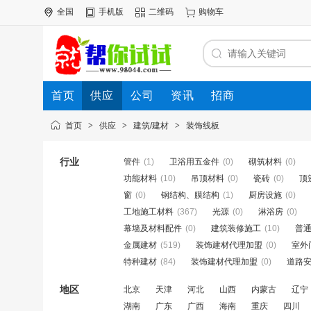
全国
手机版
二维码
购物车
首页
供应
公司
资讯
招商
首页
>
供应
>
建筑/建材
>
装饰线板
行业
管件
(1)
卫浴用五金件
(0)
砌筑材料
(0)
功能材料
(10)
吊顶材料
(0)
瓷砖
(0)
顶
窗
(0)
钢结构、膜结构
(1)
厨房设施
(0)
工地施工材料
(367)
光源
(0)
淋浴房
(0)
幕墙及材料配件
(0)
建筑装修施工
(10)
普
金属建材
(519)
装饰建材代理加盟
(0)
室外
特种建材
(84)
装饰建材代理加盟
(0)
道路
地区
北京
天津
河北
山西
内蒙古
辽宁
湖南
广东
广西
海南
重庆
四川