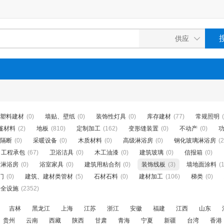
塑料建材
(0)
墙贴、壁纸
(0)
装饰性灯具
(0)
库存建材
(77)
常规照明
篷材料
(2)
地板
(810)
定制加工
(162)
变形缝装置
(0)
不动产
(0)
隔断
(0)
采暖设备
(0)
木质材料
(0)
高级淋浴房
(0)
钢化玻璃淋浴房
(2
工程承包
(67)
卫浴洁具
(0)
木工油漆
(0)
建筑玻璃
(0)
信报箱
(0)
通淋浴房
(0)
浴室家具
(0)
建筑用粘合剂
(0)
装饰线板
(3)
墙地面涂料
(1
门
(0)
建筑、建材类管材
(5)
石材石料
(0)
建材加工
(106)
梯类
(0)
安全设施
(2352)
吉林
黑龙江
上海
江苏
浙江
安徽
福建
江西
山东
贵州
云南
西藏
陕西
甘肃
青海
宁夏
新疆
台湾
香港